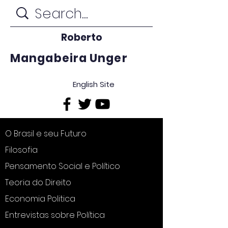
Roberto
Mangabeira Unger
English Site
O Brasil e seu Futuro
Filosofia
Pensamento Social e Político
Teoria do Direito
Economia Politica
Entrevistas sobre Política